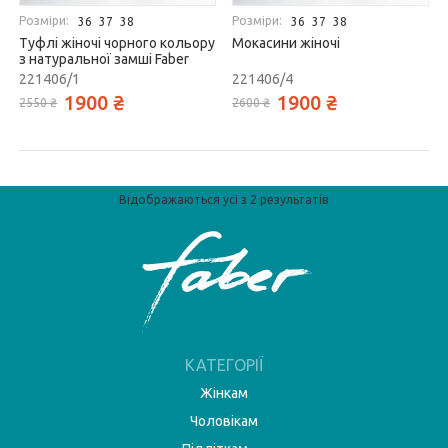
Розміри:
Розміри:
36
37
38
36
37
38
Туфлі жіночі чорного кольору
Мокасини жіночі
з натуральної замші Faber
221406/1
221406/4
1900 ₴
1900 ₴
2550 ₴
2600 ₴
Відображаються усі з 2 результатів
КАТЕГОРІЇ
Жінкам
Чоловікам