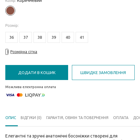
Коричневий
Колір:
Розмiр
:
36
37
38
39
40
41
Розмірна сітка
ДОДАТИ В КОШИК
ШВИДКЕ ЗАМОВЛЕННЯ
Можлива електронна оплата
ОПИС
ВІДГУКИ (0)
ГАРАНТІЯ, ОБМІН ТА ПОВЕРНЕННЯ
ОПЛАТА
ДО
Елегантні та зручні анатомічні босоніжки створені для