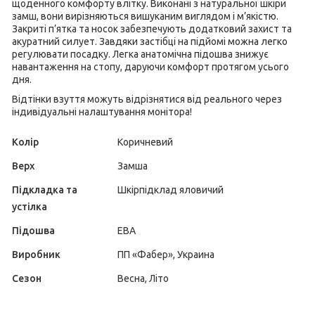
щоденного комфорту влітку. Виконані з натуральної шкіри
замш, вони вирізняються вишуканим виглядом і м’якістю.
Закриті п’ятка та носок забезпечують додатковий захист та
акуратний силует. Завдяки застібці на підйомі можна легко
регулювати посадку. Легка анатомічна підошва знижує
навантаження на стопу, даруючи комфорт протягом усього
дня.
Відтінки взуття можуть відрізнятися від реального через
індивідуальні налаштування монітора!
Колір
Коричневий
Верх
Замша
Підкладка та
Шкірпідклад яловичий
устілка
Підошва
ЕВА
Виробник
ПП «Фабер», Украина
Сезон
Весна, Літо