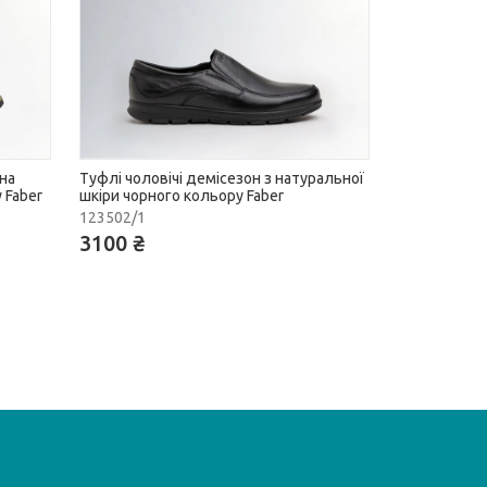
ьна
Туфлі чоловічі демісезон з натуральної
 Faber
шкіри чорного кольору Faber
123502/1
3100 ₴