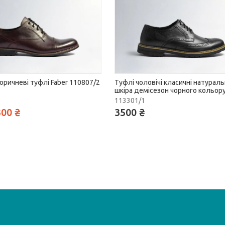
коричневі туфлі Faber 110807/2
Туфлі чоловічі класичні натурал
шкіра демісезон чорного кольору
113301/1
00 ₴
3500 ₴