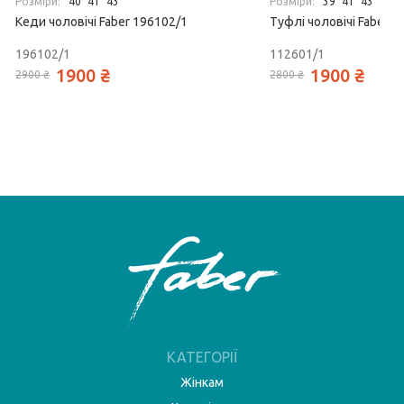
Розміри:
Розміри:
40
41
43
39
41
43
44
Кеди чоловічі Faber 196102/1
Туфлі чоловічі Faber 1
196102/1
112601/1
1900 ₴
1900 ₴
2900 ₴
2800 ₴
КАТЕГОРІЇ
Жінкам