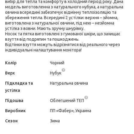
вибір для тепла та комфорту в холодний період року. Дана
модель виготовленна з натурального нубука, а натуральна
овчина всередині забезпечує відмінну теплоізоляцію та
збереження тепла. Всередині 2 устілки: верхня – зйомна,
виготовлена з натуральної овчини, під нею – незйомна
устілка з вовни. Мають зручну шнурівку.
Носок та пятка виготовлені з гумованої шкіри, що захищає
взуття від подряпин та пошкоджень.
Відтінки взуття можуть відрізнятися від реального через
індивідуальні налаштування монітора!
Колір
Чорний
Верх
Нубук
Підкладка та
Натуральна овчина
устілка
Підошва
Облегшений
ТЕП
Виробник
ПП «Фабер», Украина
Сезон
Зима