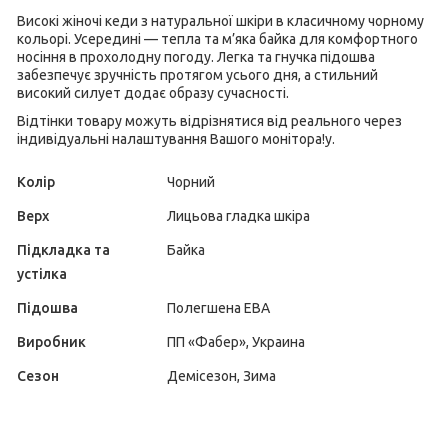
Високі жіночі кеди з натуральної шкіри в класичному чорному
кольорі. Усередині — тепла та м’яка байка для комфортного
носіння в прохолодну погоду. Легка та гнучка підошва
забезпечує зручність протягом усього дня, а стильний
високий силует додає образу сучасності.
Відтінки товару можуть відрізнятися від реального через
індивідуальні налаштування Вашого монітора!у.
Колір
Чорний
Верх
Лицьова гладка шкіра
Підкладка та
Байка
устілка
Підошва
Полегшена ЕВА
Виробник
ПП «Фабер», Украина
Сезон
Демісезон, Зима