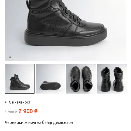
Є в наявності
2 900
₴
3 900
₴
Черевики жіночі на байці демісезон