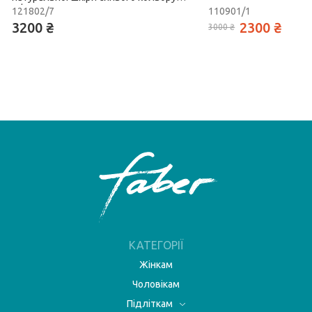
Faber
121802/7
110901/1
3200 ₴
2300 ₴
3000 ₴
КАТЕГОРІЇ
Жінкам
Чоловікам
Підліткам