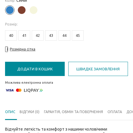
Синій
Колір:
Розмiр
:
40
41
42
43
44
45
Розмірна сітка
ДОДАТИ В КОШИК
ШВИДКЕ ЗАМОВЛЕННЯ
Можлива електронна оплата
ОПИС
ВІДГУКИ (0)
ГАРАНТІЯ, ОБМІН ТА ПОВЕРНЕННЯ
ОПЛАТА
ДО
Відчуйте легкість та комфорт з нашими чоловічими