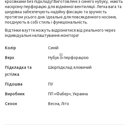
кросівками без підкладу! Виготовлені з синего нубуку, мають
наскрізну перфорацію для відмінної вентиляції. Легка вага та
шнурівка забезпечують надійну фіксацію та зручність
протягом усього дня. Ідеальні для повсякденного носіння,
поєднують в собі стиль і функціональність.
Відтінки взуття можуть відрізнятися від реального через
індивідуальні налаштування монітора!
Колір
Синій
Верх
Нубук
із перфорацією
Підкладка та
Шкірпідклад яловичий
устілка
Підошва
ПУ
Виробник
ПП «Фабер», Украина
Сезон
Весна, Літо