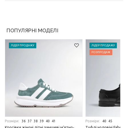
ПОПУЛЯРНІ МОДЕЛІ
ЛІДЕР ПРОДАЖУ
ЛІДЕР ПРОДАЖУ
РОЗПРОДАЖ
Розміри:
Розміри:
36
37
38
39
40
41
40
45
Кросівки жіночі літні замшеві м’ятно-
Туфлі чоловічі Faber 1