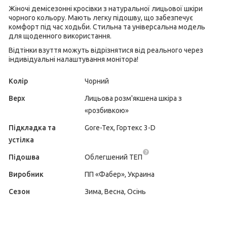
Жіночі демісезонні кросівки з натуральної лицьової шкіри
чорного кольору. Мають легку підошву, що забезпечує
комфорт під час ходьби. Стильна та універсальна модель
для щоденного використання.
Відтінки взуття можуть відрізнятися від реального через
індивідуальні налаштування монітора!
Колір
Чорний
Верх
Лицьова розм'якшена шкіра з
«розбивкою»
Підкладка та
Gore-Tex, Гортекс 3-D
устілка
Підошва
Облегшений
ТЕП
Виробник
ПП «Фабер», Украина
Сезон
Зима, Весна, Осінь