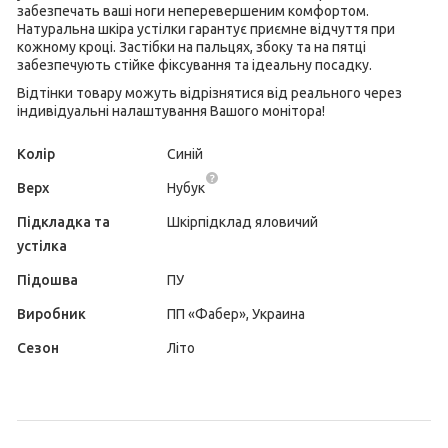
забезпечать ваші ноги неперевершеним комфортом.
Натуральна шкіра устілки гарантує приємне відчуття при
кожному кроці. Застібки на пальцях, збоку та на пятці
забезпечують стійке фіксування та ідеальну посадку.
Відтінки товару можуть відрізнятися від реального через
індивідуальні налаштування Вашого монітора!
Колір
Синій
Верх
Нубук
Підкладка та
Шкірпідклад яловичий
устілка
Підошва
ПУ
Виробник
ПП «Фабер», Украина
Сезон
Літо