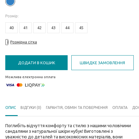
Розмiр
:
40
41
42
43
44
45
Розмірна сітка
ДОДАТИ В КОШИК
ШВИДКЕ ЗАМОВЛЕННЯ
Можлива електронна оплата
ОПИС
ВІДГУКИ (0)
ГАРАНТІЯ, ОБМІН ТА ПОВЕРНЕННЯ
ОПЛАТА
ДО
Поглибіть відчуття комфорту та стилю з нашими чоловічими
сандалями з натуральної шкіри нубук! Виготовлені з
уважністю до деталей та високоякісних матеріалів, вони