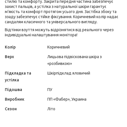
стилю та комфорту. Закрита передня частина забезпечує
захист пальців, а устілка з натуральної шкіри гарантує
м’якість та комфорт протягом усього дня. Застібка збоку та
ззаду забезпечує стійке фіксування. Коричневий колір надає
сандалям класичного та універсального вигляду.
Відтінки взуття можуть відрізнятися від реального через
індивідуальні налаштування монітора!
Колір
Коричневий
Верх
Лицьова підвіскована шкіра з
«розбивкою»
Підкладка та
Шкірпідклад яловичий
устілка
Підошва
ПУ
Виробник
ПП «Фабер», Украина
Сезон
Літо