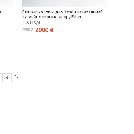
а
Сліпони чоловічі демісезон натуральний
нубук бежевого кольору Faber
148113/4
2000 ₴
2900 ₴
9