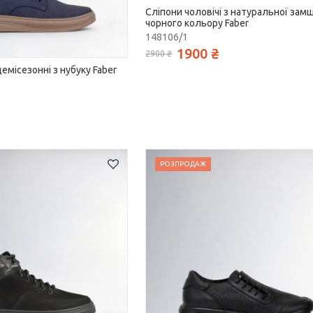
Сліпони чоловічі з натуральної замш
чорного кольору Faber
148106/1
1900 ₴
2900 ₴
демісезонні з нубуку Faber
РОЗПРОДАЖ