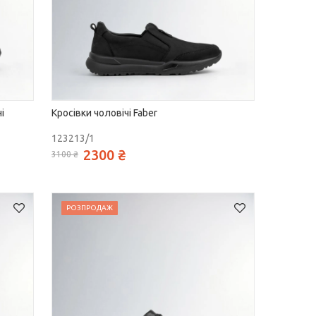
і
Кросівки чоловічі Faber
123213/1
2300 ₴
3100 ₴
РОЗПРОДАЖ