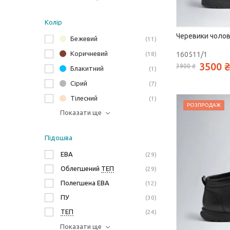
Колір
Черевики чолові
Бежевий
11
Коричневий
160511/1
18
3500 ₴
3900 ₴
Блакитний
1
Сірий
7
Тілесний
1
РОЗПРОДАЖ
Показати ще
Підошва
ЕВА
29
Облегшений
ТЕП
29
Полегшена ЕВА
12
ПУ
30
ТЕП
24
Показати ще