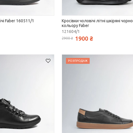
чі Faber 160511/1
Кросівки чоловічі літні шкіряні чорно
кольору Faber
121604/1
1900 ₴
2900 ₴
РОЗПРОДАЖ