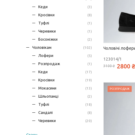
Кеди
(3)
Кросівки
(8)
Туфлі
(1)
Черевики
(1)
Босоніжки
(2)
Чоловікам
(102)
Чоловічі лофери
Лофери
(5)
123014/1
Розпродаж
(1)
2800 ₴
3100 ₴
Кеди
(17)
Кросівки
(19)
Мокасини
(13)
РОЗПРОДАЖ
Шльопанці
(2)
Туфлі
(18)
Сандалі
(8)
Черевики
(20)
Сезон