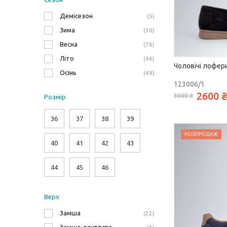
Демісезон
5
Зима
30
Весна
76
Літо
46
Чоловічі лофери
Осінь
49
123006/1
2600 ₴
3000 ₴
Розмiр
36
37
38
39
РОЗПРОДАЖ
40
41
42
43
44
45
46
Верх
Замша
22