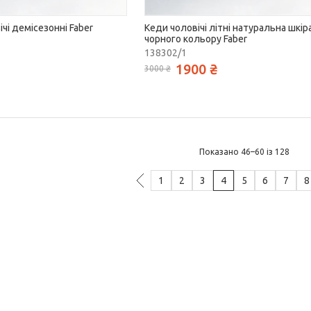
чі демісезонні Faber
Кеди чоловічі літні натуральна шкір
чорного кольору Faber
138302/1
1900 ₴
3000 ₴
Показано 46–60 із 128
1
2
3
4
5
6
7
8