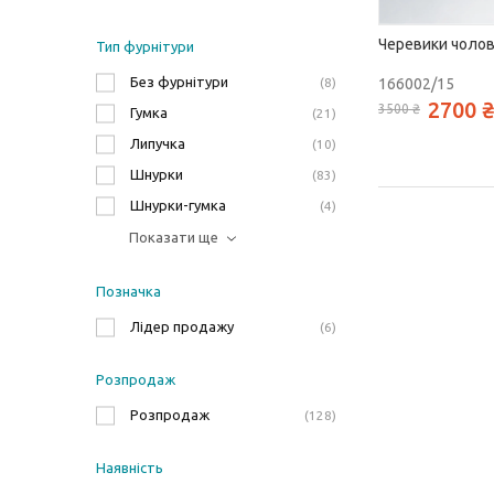
Черевики чолові
Тип фурнітури
Без фурнітури
166002/15
8
2700 ₴
3500 ₴
Гумка
21
Липучка
10
Шнурки
83
Шнурки-гумка
4
Показати ще
Позначка
Лідер продажу
6
Розпродаж
Розпродаж
128
Наявність