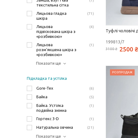
Замша, взуттєва
1
текстильна сітка
Лицьова гладка
71
шкіра
Лицьова
4
Туфлі чоловічі 
підвіскована шкіра з
«розбивкою»
199813/7
Лицьова
1
2500 ₴
3100 ₴
розм'якшена шкіра з
«розбивкою»
Показати ще
РОЗПРОДАЖ
Підкладка та устілка
Gore-Tex
6
Байка
5
Байка. Устілка
1
подвійна знімна
Гортекс 3-D
1
Натуральна овчина
21
Показати ще