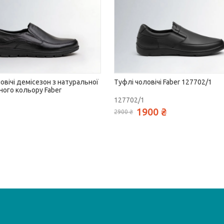
овічі демісезон з натуральної
Туфлі чоловічі Faber 127702/1
ного кольору Faber
127702/1
1900 ₴
2900 ₴