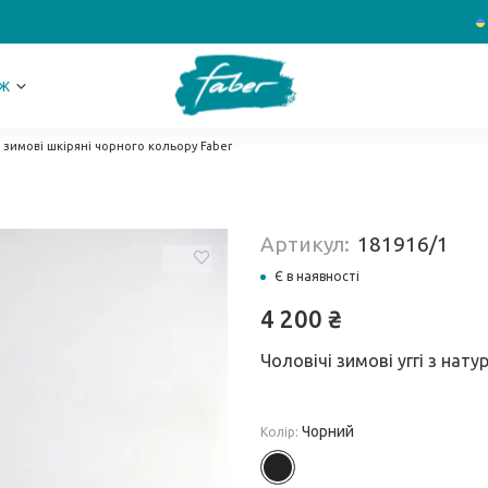
Ж
ні зимові шкіряні чорного кольору Faber
Артикул:
181916/1
Є в наявності
4 200
₴
Чоловічі зимові уггі з нат
Чорний
Колір: