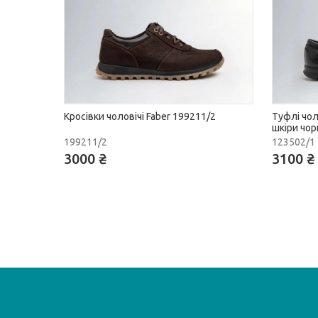
Кросівки чоловічі Faber 199211/2
Туфлі чол
шкіри чор
199211/2
123502/1
3000 ₴
3100 ₴