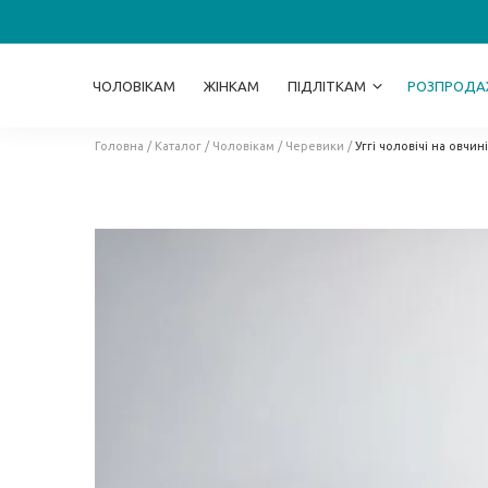
ЧОЛОВІКАМ
ЖІНКАМ
ПІДЛІТКАМ
РОЗПРОДА
Головна
/
Каталог
/
Чоловікам
/
Черевики
/
Уггі чоловічі на овчи