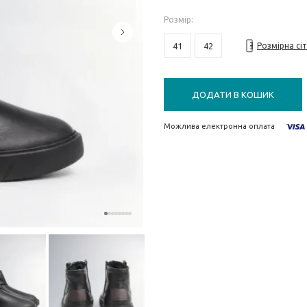
Розмiр
:
41
42
Розмірна сі
ДОДАТИ В КОШИК
Можлива електронна оплата