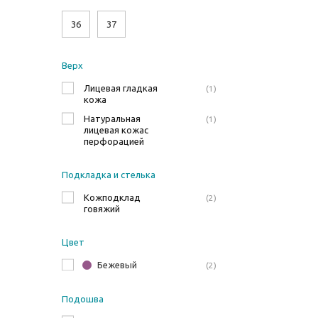
36
37
Верх
Лицевая гладкая
1
кожа
Натуральная
1
лицевая кожас
перфорацией
Подкладка и стелька
Кожподклад
2
говяжий
Цвет
Бежевый
2
Подошва