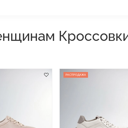
енщинам Кроссовк
РАСПРОДАЖА