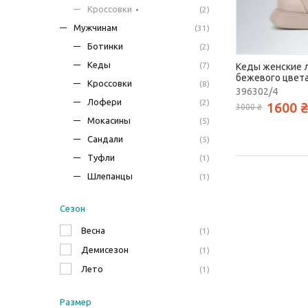
Кроссовки
(2)
Мужчинам
(31)
Ботинки
(2)
Кеды
(7)
Кеды женские 
бежевого цвета
Кроссовки
(8)
396302/4
Лофери
(2)
1600 ₴
3000 ₴
Мокасины
(5)
Сандали
(5)
Туфли
(1)
Шлепанцы
(1)
Сезон
Весна
1
Демисезон
1
Лето
1
Размер