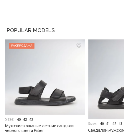
POPULAR MODELS
РАСПРОДАЖА
Sizes:
40
42
43
Sizes:
40
41
42
43
44
Мужские кожаные летние сандали
Сандалии мужские ле
черного цвета Faber