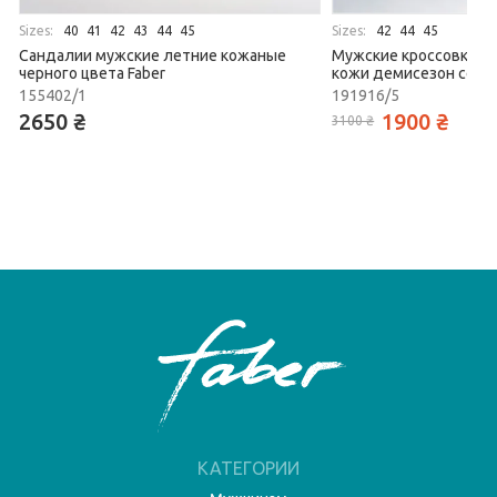
Sizes:
Sizes:
40
41
42
43
44
45
42
44
45
Сандалии мужские летние кожаные
Мужские кроссовки из
черного цвета Faber
кожи демисезон серог
155402/1
191916/5
2650 ₴
1900 ₴
3100 ₴
КАТЕГОРИИ