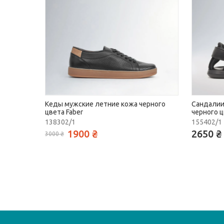
Кеды мужские летние кожа черного
Сандалии
цвета Faber
черного ц
138302/1
155402/1
1900 ₴
2650 ₴
3000 ₴