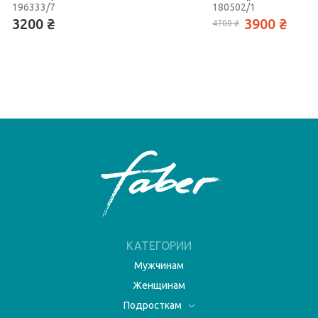
цвета Faber
овчиной до верха Fabe
196333/7
180502/1
3200 ₴
3900 ₴
4700 ₴
КАТЕГОРИИ
Мужчинам
Женщинам
Подросткам