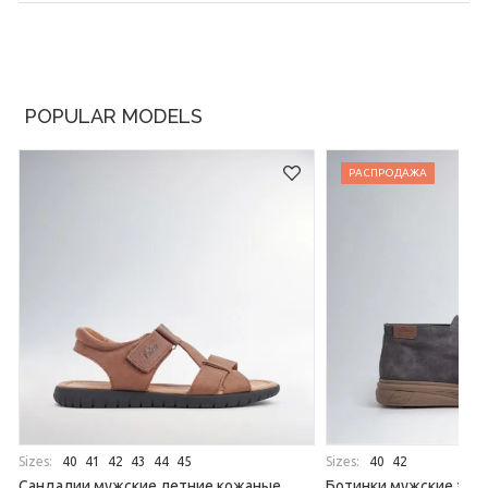
POPULAR MODELS
РАСПРОДАЖА
Sizes:
Sizes:
40
41
42
43
44
45
40
42
Сандалии мужские летние кожаные
Ботинки мужские зим