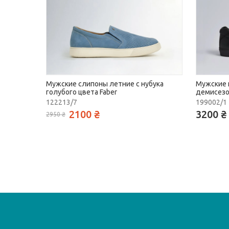
Мужские слипоны летние с нубука
Мужские 
голубого цвета Faber
демисезон
122213/7
199002/1
2100 ₴
3200 ₴
2950 ₴