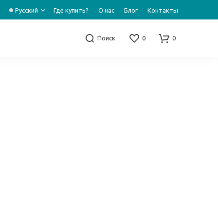
Русский
Где купить?
О нас
Блог
Контакты
Поиск
0
0
н
з